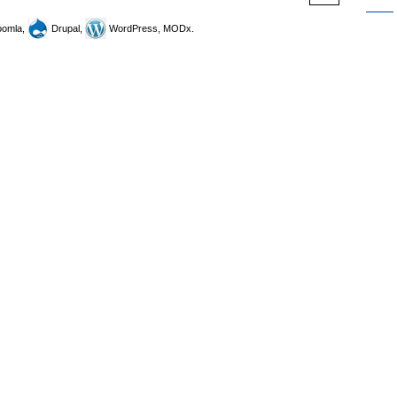
omla,
Drupal,
WordPress, MODx.